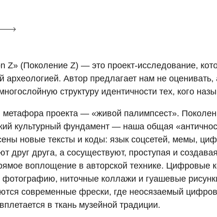
on Z» (Поколение Z) — это проект-исследование, кот
й археологией. Автор предлагает нам не оценивать,
многослойную структуру идентичности тех, кого на
метафора проекта — «живой палимпсест». Поколени
кий культурный фундамент — наша общая «античнос
сены новые тексты и коды: язык соцсетей, мемы, циф
ют друг друга, а сосуществуют, проступая и создав
рямое воплощение в авторской технике. Цифровые
фотографию, ниточные коллажи и гуашевые рисунки
ются современные фрески, где неосязаемый цифрово
 вплетается в ткань музейной традиции.