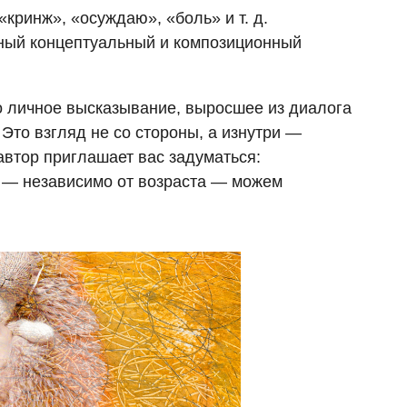
«кринж», «осуждаю», «боль» и т. д.
нный концептуальный и композиционный
ко личное высказывание, выросшее из диалога
то взгляд не со стороны, а изнутри —
автор приглашает вас задуматься:
е — независимо от возраста — можем