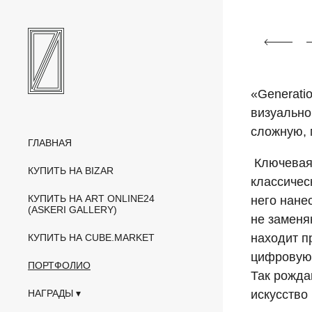
«Generati
визуально
сложную, 
ГЛАВНАЯ
Ключевая 
КУПИТЬ НА BIZAR
классичес
КУПИТЬ НА ART ONLINE24
него нане
(ASKERI GALLERY)
не заменя
находит п
КУПИТЬ НА CUBE.MARKET
цифровую 
ПОРТФОЛИО
Так рожда
НАГРАДЫ
искусство