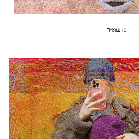
"Няшно"