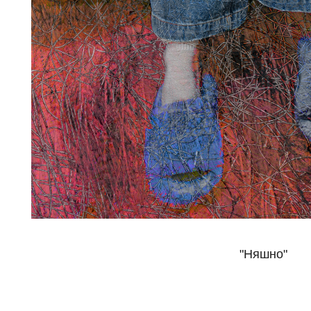
"Няшно"