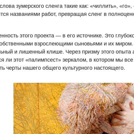
лова зумерского сленга такие как: «чиллить», «го», 
тся названиями работ, превращая сленг в полноце
нность этого проекта — в его источнике. Это глубо
собственными взрослеющими сыновьями и их миром. Э
ьный и лишенный клише. Через призму этого опыта 
ся ли этот «палимпсест» зеркалом, в котором мы вс
ть черты нашего общего культурного настоящего.